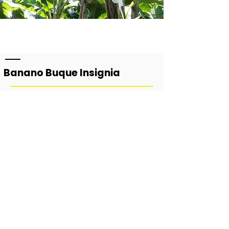
Banano
Buque Insignia
La exportación de banano en el Ecuador es el
buque insignia de las exportaciones
ecuatorianas y el soporte de gran parte de
sus eslabones en la cadena de valor.
Repasemos los números:
350 MILLONES
DE
CAJAS DE CARTÓN