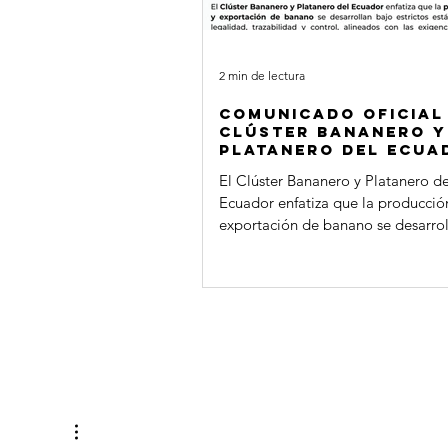
2 min de lectura
Comunicado Oficial
Clúster Bananero y
Platanero del Ecua
sobre trazabilidad
El Clúster Bananero y Platanero de
seguridad de la ca
Ecuador enfatiza que la producció
bananera
exportación de banano se desarrol
estrictos estándares de legalidad,
trazabilidad y control, alineados c
exigencias de los principales mer
internacionales. Este es un sector
productivo que genera aproxima
250.000 empleos directos y repres
cerca del 15 % del valor de las
exportaciones no petroleras del pa
acuerdo con cifras del Banco Centr
Ecuador (2024). En este