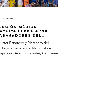
 de lectura
ención médica
atuita llega a 150
abajadores del
ctor bananero
lúster Bananero y Platanero del
dor y la Federación Nacional de
ajadores Agroindustriales, Campesinos
dígenas Libres del Ecuador (FENACLE)
dinaron una jornada médica gratuita
 benefició a aproximadamente 150
ajadores del sector bananero, sus
lias y miembros de la comunidad. La
vidad se realizó el domingo 31 de
, con el apoyo de la Fundación Daniel
yo, como parte de las acciones
lsadas en el marco del Convenio de
ogo Social su