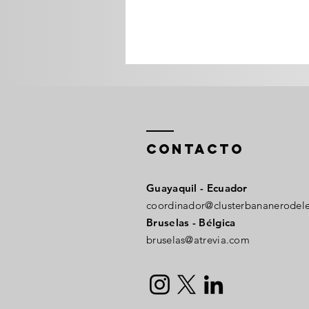
ContactO
Guayaquil - Ecuador​
coordinador@clusterbananerodel
Bruselas - Bélgica
bruselas@atrevia.com